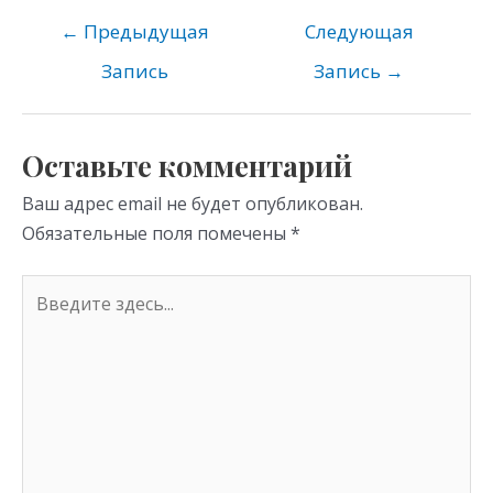
n
e
er
at
o
gr
s
←
Предыдущая
Следующая
kl
a
A
Запись
Запись
→
as
m
p
s
p
Оставьте комментарий
ni
Ваш адрес email не будет опубликован.
ki
Обязательные поля помечены
*
Введите
здесь...