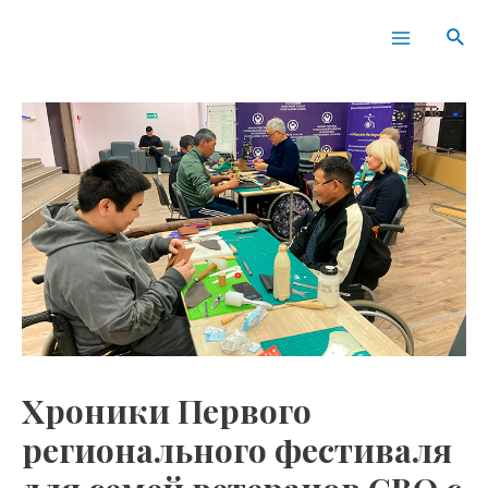
Перейти
Навигация
Main
Пои
к
по
Menu
содержимому
записям
Хроники Первого
регионального фестиваля