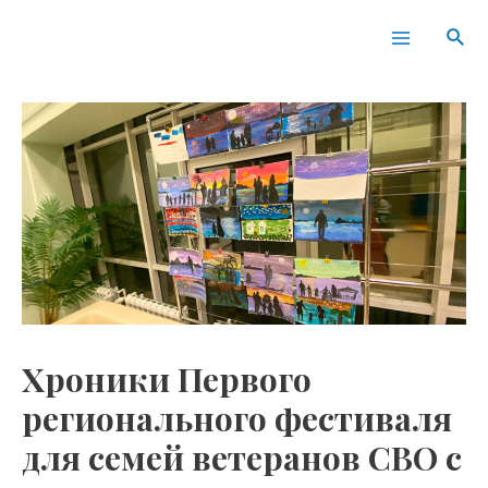
Перейти
Навигация
Main
Пои
к
по
Menu
содержимому
записям
Хроники Первого
регионального фестиваля
для семей ветеранов СВО с