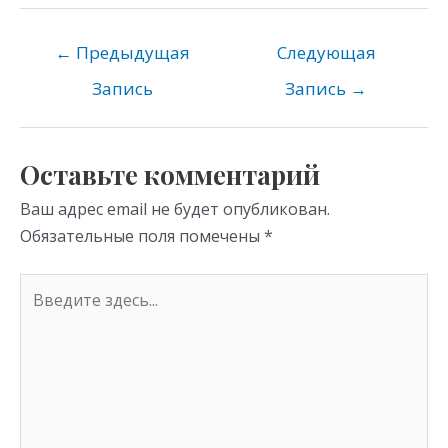
n
e
er
at
o
gr
s
←
Предыдущая
Следующая
kl
a
A
Запись
Запись
→
as
m
p
s
p
Оставьте комментарий
ni
Ваш адрес email не будет опубликован.
ki
Обязательные поля помечены
*
Введите
здесь...