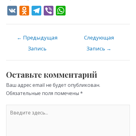
V
O
T
Vi
W
K
d
el
b
h
n
e
er
at
o
gr
s
←
Предыдущая
Следующая
kl
a
A
Запись
Запись
→
as
m
p
s
p
Оставьте комментарий
ni
Ваш адрес email не будет опубликован.
ki
Обязательные поля помечены
*
Введите
здесь...