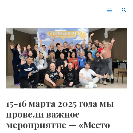
Перейти
Навигация
Main
Пои
к
по
Menu
содержимому
записям
15-16 марта 2025 года мы
провели важное
мероприятие — «Место