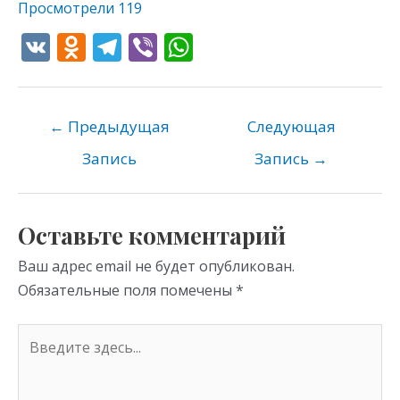
Просмотрели
119
V
O
T
Vi
W
K
d
el
b
h
n
e
er
at
o
gr
s
←
Предыдущая
Следующая
kl
a
A
Запись
Запись
→
as
m
p
s
p
Оставьте комментарий
ni
Ваш адрес email не будет опубликован.
ki
Обязательные поля помечены
*
Введите
здесь...