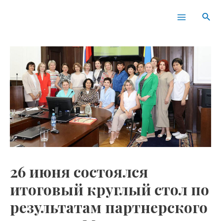
Перейти
Навигация
Main
Пои
к
по
Menu
содержимому
записям
26 июня состоялся
итоговый круглый стол по
результатам партнерского