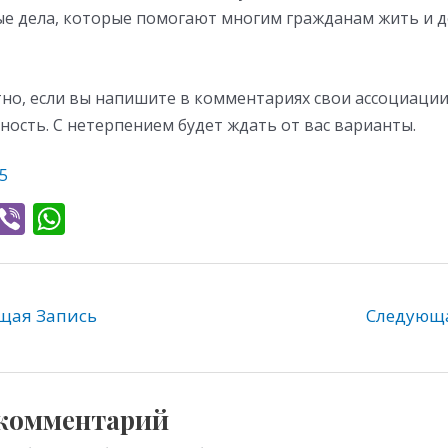
ые дела, которые помогают многим гражданам жить и д
но, если вы напишите в комментариях свои ассоциации
ность. С нетерпением будет ждать от вас варианты.
5
T
Vi
W
l
b
h
e
er
at
gr
s
ая Запись
Следующ
a
A
m
p
p
 комментарий