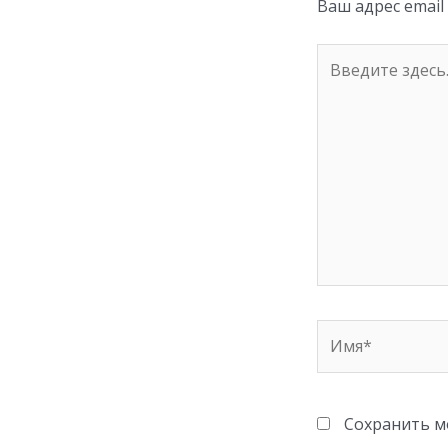
Ваш адрес email
ki
Введите
здесь...
Имя*
Сохранить мо