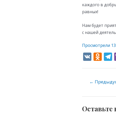
каждого в добр
равных!
Нам будет прият
с нашей деятель
Просмотрели
13
V
O
K
d
e
n
o
←
Предыдущ
kl
as
s
Оставьте
ni