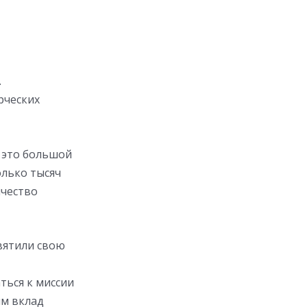
.
рческих
 это большой
олько тысяч
ичество
вятили свою
ться к миссии
им вклад