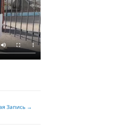
ая Запись
→