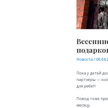
Весенни
подарко
Новости
/
06.04.
Пока у детей до
партнёры — колл
для ребят!
Повод тоже при
месяцу.