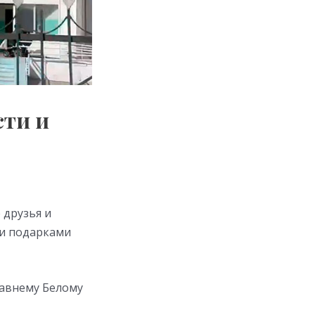
сти и
 друзья и
 и подарками
давнему Белому