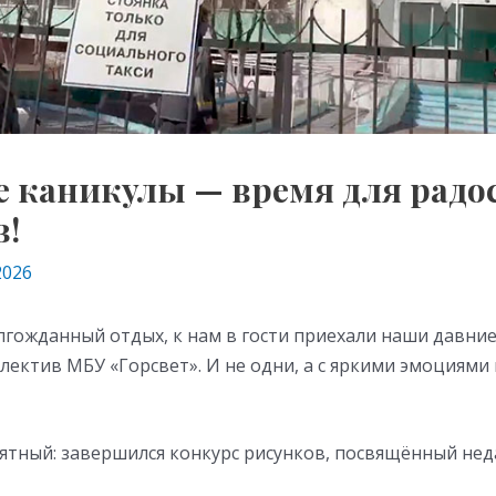
е каникулы — время для радо
в!
2026
лгожданный отдых, к нам в гости приехали наши давние
ектив МБУ «Горсвет». И не одни, а с яркими эмоциями
ятный: завершился конкурс рисунков, посвящённый не