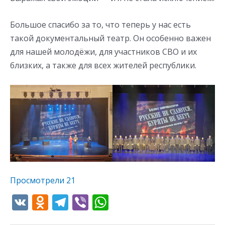
Большое спасибо за то, что теперь у нас есть
такой документальный театр. Он особенно важен
для нашей молодёжи, для участников СВО и их
близких, а также для всех жителей республики.
Просмотрели
21
V
O
T
Vi
W
K
d
el
b
h