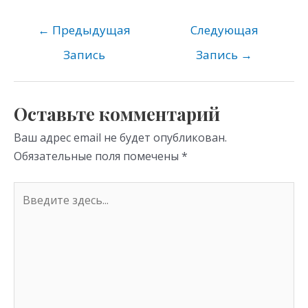
n
e
er
at
o
gr
s
←
Предыдущая
Следующая
kl
a
A
Запись
Запись
→
as
m
p
s
p
Оставьте комментарий
ni
Ваш адрес email не будет опубликован.
ki
Обязательные поля помечены
*
Введите
здесь...