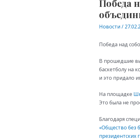
Победа н
объедин
Новости
/
27.02.
Победа над собо
В прошедшие вы
баскетболу на к
и это придало и
На площадке
Шк
Это была не про
Благодаря спец
«Общество без 
президентских 