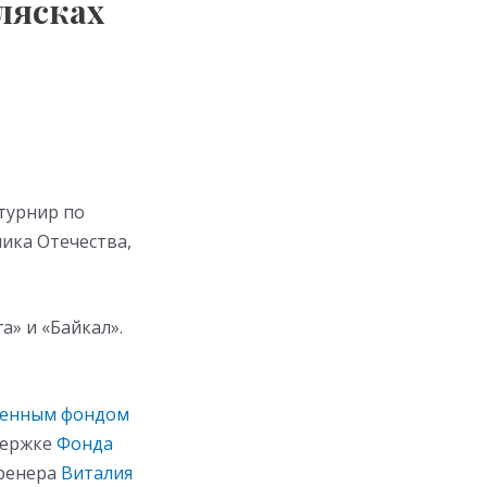
олясках
турнир по
ника Отечества,
» и «Байкал».
енным фондом
держке
Фонда
тренера
Виталия