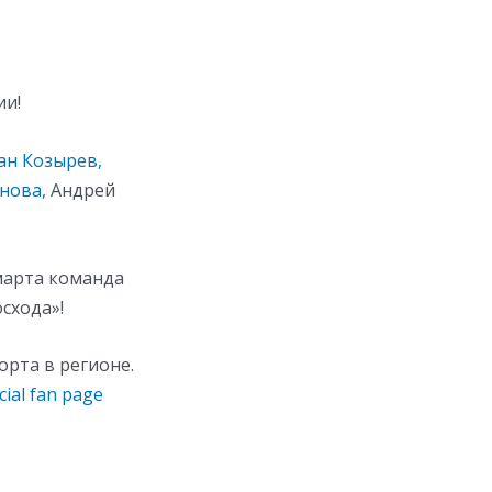
ии!
ан Козырев
,
анова,
Андрей
 марта команда
схода»!
рта в регионе.
cial fan page