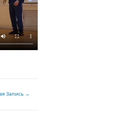
ая Запись
→