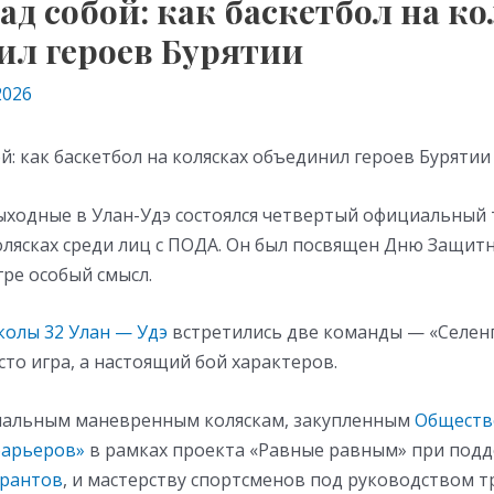
ад собой: как баскетбол на к
ил героев Бурятии
2026
й: как баскетбол на колясках объединил героев Бурятии
ходные в Улан-Удэ состоялся четвертый официальный 
олясках среди лиц с ПОДА. Он был посвящен Дню Защит
гре особый смысл.
олы 32 Улан — Удэ
встретились две команды — «Селенга
сто игра, а настоящий бой характеров.
иальным маневренным коляскам, закупленным
Обществ
барьеров»
в рамках проекта «Равные равным» при под
грантов
, и мастерству спортсменов под руководством 