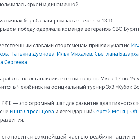
 получилась яркой и динамичной.
матичная борьба завершилась со счетом 18:16.
рывом победу одержала команда ветеранов СВО Бурят
иветственным словами спортсменам приняли участие
Ив
ков
, Татьяна Думнова
, Илья Михалёв
, Светлана Базарх
а Сергеева
: работа не останавливается ни на день. Уже с 13 по 15
ится в Челябинск на официальный турнир 3х3 «Кубок Во
 РФБ — это огромный шаг для развития адаптивного спо
рече
Инна Стрельцова
и легендарный
Сергей Моня | Offi
развития.
 становится важнейшей частью реабилитации и