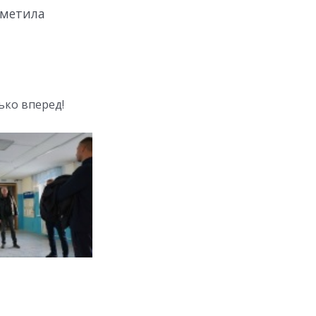
тметила
ько вперед!