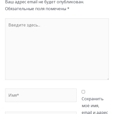
Ваш адрес email не будет опубликован.
ki
Обязательные поля помечены
*
Введите
здесь...
Имя*
Сохранить
моё имя,
email и адрес