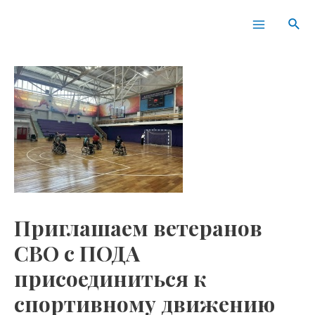
Перейти
Навигация
Main
Пои
к
по
Menu
содержимому
записям
Приглашаем ветеранов
СВО с ПОДА
присоединиться к
спортивному движению