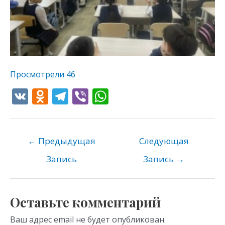
Просмотрели
46
V
O
T
Vi
W
K
d
el
b
h
n
e
er
at
o
gr
s
←
Предыдущая
Следующая
kl
a
A
Запись
Запись
→
as
m
p
s
p
Оставьте комментарий
ni
Ваш адрес email не будет опубликован.
ki