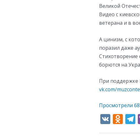
Великой Отечес
Видео с киевско
ветерана и в во
А цинизм, с ко
поразил даже а
Стихотворение о
борются на Укра
При поддержке 
vk.com/muzconte
Просмотрели
68
V
O
K
d
e
n