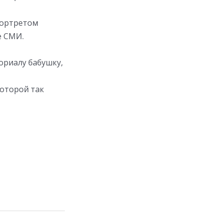
портретом
е СМИ.
ориалу бабушку,
которой так