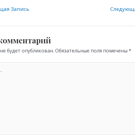
gr
s
ая Запись
Следующ
a
A
m
p
p
 комментарий
 не будет опубликован.
Обязательные поля помечены
*