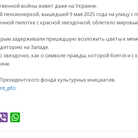
твенной войны живет даже на Украине.
й пенсионеркой, вышедшей 9 мая 2025 года на улицу с 
енной пилотке с красной звездочкой, облетело мировы
торым задерживали пришедшую возложить цветы к мем
удиторию на Западе.
 звездочке, как о символе правды, которой боятся и с 
ине.
Президентского фонда культурных инициатив.
nt_pfci
T
Vi
W
l
b
h
e
er
at