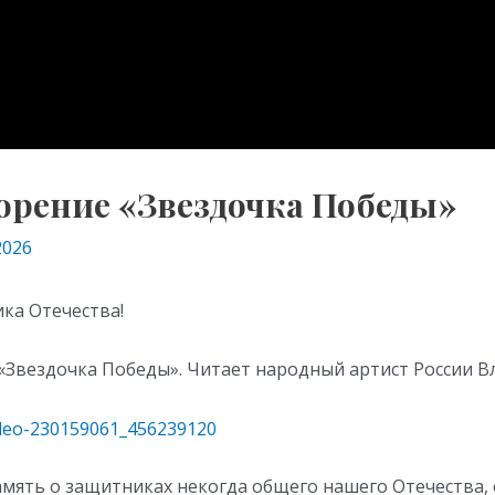
орение «Звездочка Победы»
2026
ка Отечества!
«Звездочка Победы». Читает народный артист России 
ideo-230159061_456239120
мять о защитниках некогда общего нашего Отечества, 