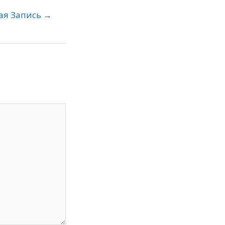
ая Запись
→