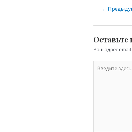
o
←
Предыдущ
kl
as
s
Оставьте
ni
Ваш адрес email
ki
Введите
здесь...