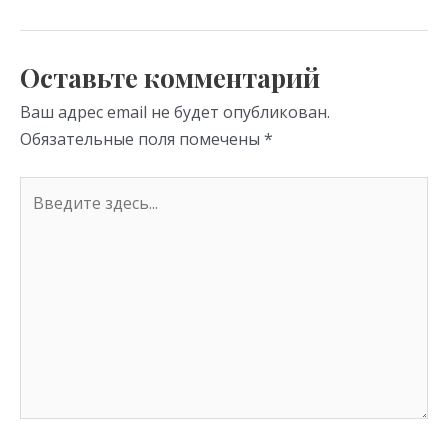
as
m
p
s
p
Оставьте комментарий
ni
Ваш адрес email не будет опубликован.
ki
Обязательные поля помечены
*
Введите
здесь...