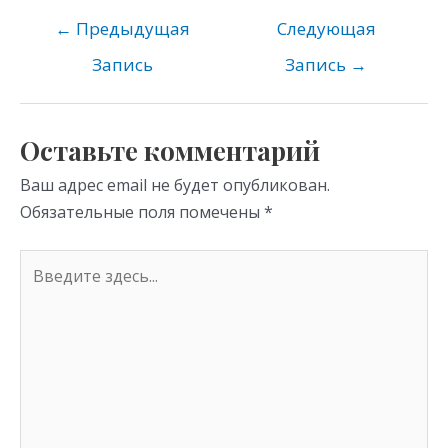
n
e
er
at
o
gr
s
←
Предыдущая
Следующая
kl
a
A
Запись
Запись
→
as
m
p
s
p
Оставьте комментарий
ni
Ваш адрес email не будет опубликован.
ki
Обязательные поля помечены
*
Введите
здесь...