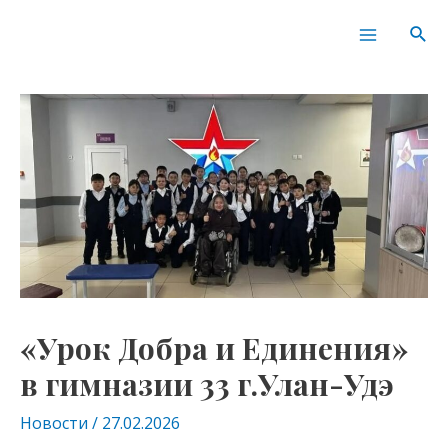
Перейти
Навигация
Main
Пои
к
по
Menu
содержимому
записям
«Урок Добра и Единения»
в гимназии 33 г.Улан-Удэ
Новости
/
27.02.2026