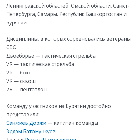
Ленинградской областей, Омской области, Санкт-
Петербурга, Самары, Республик Башкортостан и
Бурятии.
Дисциплины, в которых соревновались ветераны
СВО:
Двоеборье — тактическая стрельба
VR — тактическая стрельба
VR — бокс
VR — сквош
VR — пентатлон
Команду участников из Бурятии достойно
представили:
Санжиев Доржи
— капитан команды
Эрдэм Батомункуев
Тулаев
Руслан Человечиков