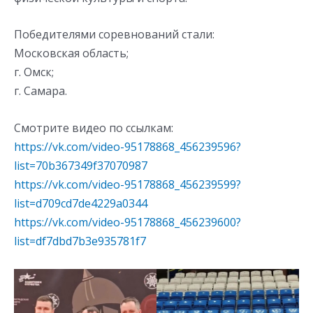
Победителями соревнований стали:
Московская область;
г. Омск;
г. Самара.
Смотрите видео по ссылкам:
https://vk.com/video-95178868_456239596?
list=70b367349f37070987
https://vk.com/video-95178868_456239599?
list=d709cd7de4229a0344
https://vk.com/video-95178868_456239600?
list=df7dbd7b3e935781f7