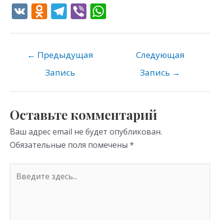
V
O
T
Vi
W
K
d
el
b
h
n
e
er
at
o
gr
s
←
Предыдущая
Следующая
kl
a
A
Запись
Запись
→
as
m
p
s
p
Оставьте комментарий
ni
Ваш адрес email не будет опубликован.
ki
Обязательные поля помечены
*
Введите
здесь...