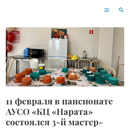
Перейти
Навигация
Main
Пои
к
по
Menu
содержимому
записям
11 февраля в пансионате
АУСО «КЦ «Нарата»
состоялся 3-й мастер-