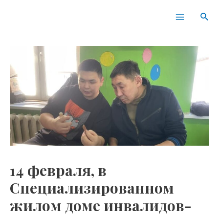
Перейти
Навигация
Main
Пои
к
по
Menu
содержимому
записям
14 февраля, в
Специализированном
жилом доме инвалидов-