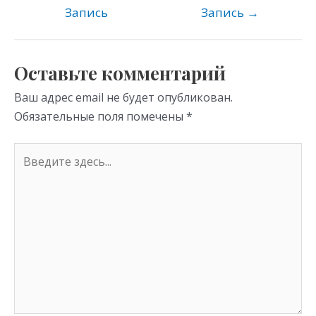
kl
a
A
Запись
Запись
→
as
m
p
s
p
Оставьте комментарий
ni
Ваш адрес email не будет опубликован.
ki
Обязательные поля помечены
*
Введите
здесь...