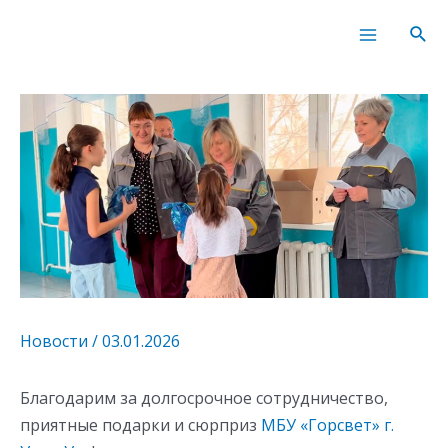
Перейти
Навигация
Main
Пои
к
по
Menu
содержимому
записям
Новости
/
03.01.2026
Благодарим за долгосрочное сотрудничество,
приятные подарки и сюрприз
МБУ «Горсвет» г.