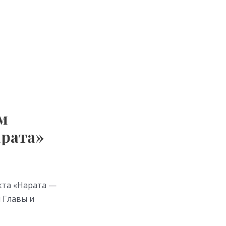
м
арата»
кта «Нарата —
 Главы и