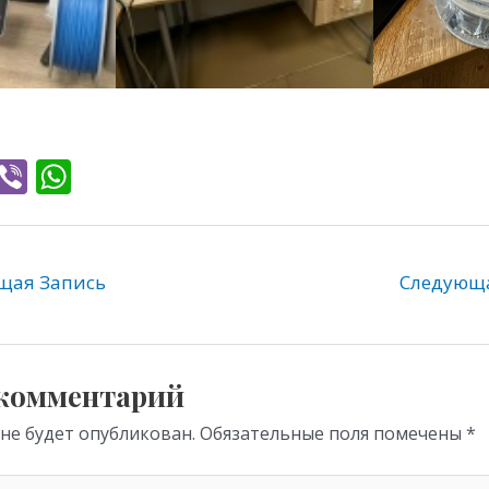
T
Vi
W
l
b
h
e
er
at
gr
s
ая Запись
Следующ
a
A
m
p
p
 комментарий
 не будет опубликован.
Обязательные поля помечены
*