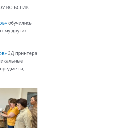
БОУ ВО ВСГИК
ов»
обучились
тому других
ов»
3Д принтера
уникальные
 предметы,