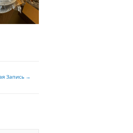
ая Запись
→