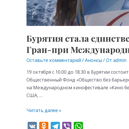
Бурятия стала единств
Гран-при Международн
Оставьте комментарий
/
Анонсы
/ От
admin
19 октября с 10.00 до 18.30 в Бурятии сост
Общественный Фонд «Общество без барьеро
на Международном кинофестивале «Кино без 
США, …
Читать далее »
V
O
T
Vi
W