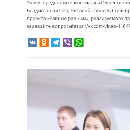
15 мая представители команды Общественн
Владислав Бизяев, Виталий Соболев были п
проекта «Равные равным», реализуемого пр
задавайте вопросыhttps://vk.com/video-118
V
O
T
Vi
W
K
d
el
b
h
n
e
er
at
o
gr
s
kl
a
A
СТАРТ
as
m
p
ДЕКАДЫ
s
p
ИНКЛЮЗИИ
ni
ki