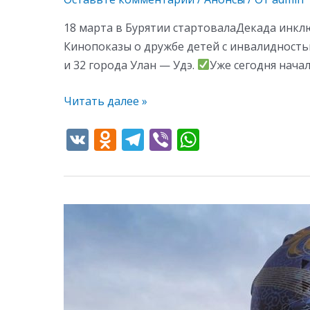
18 марта в Бурятии стартовалаДекада инкл
Кинопоказы о дружбе детей с инвалидность
и 32 города Улан — Удэ.
Уже сегодня нача
Читать далее »
V
O
T
Vi
W
K
d
el
b
h
n
e
er
at
o
gr
s
Бурятия
kl
a
A
стала
as
m
p
единственным
s
p
регионом,
где
ni
покажут