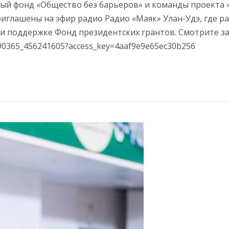
ый фонд «Общество без барьеров» и команды проекта 
риглашены на эфир радио Радио «Маяк» Улан-Удэ, где р
и поддержке Фонд президентских грантов. Смотрите з
490365_456241605?access_key=4aaf9e9e65ec30b256