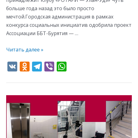
больше года назад это было просто
мечтой.Городская администрация в рамках
конкурса социальных инициатив одобрила проект
Ассоциации ББТ-Бурятия — …
Читать далее »
V
O
T
Vi
W
K
d
el
b
h
n
e
er
at
o
gr
s
Спорт
kl
a
A
в
as
m
p
Бурятии
s
p
становится
доступнее!
ni