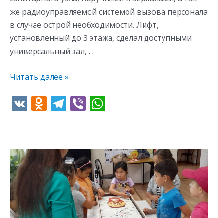
же радиоуправляемой системой вызова персонала
в случае острой необходимости. Лифт,
установленный до 3 этажа, сделал доступными
универсальный зал, …
Читать далее »
V
O
T
Vi
W
K
d
el
b
h
n
e
er
at
o
gr
s
Марафон
kl
a
A
«Спорт
as
m
p
равных
s
p
возможностей»
ni