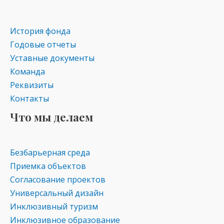
as
m
p
s
p
История фонда
ni
Годовые отчеты
ki
Уставные документы
Команда
Реквизиты
Контакты
Что мы делаем
Безбарьерная среда
Приемка объектов
Согласование проектов
Универсальный дизайн
Инклюзивный туризм
Инклюзивное образование