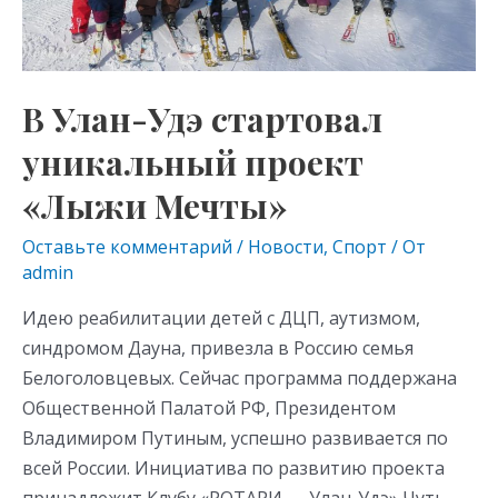
«Лыжи
Мечты»
В Улан-Удэ стартовал
уникальный проект
«Лыжи Мечты»
Оставьте комментарий
/
Новости
,
Спорт
/ От
admin
Идею реабилитации детей с ДЦП, аутизмом,
синдромом Дауна, привезла в Россию семья
Белоголовцевых. Сейчас программа поддержана
Общественной Палатой РФ, Президентом
Владимиром Путиным, успешно развивается по
всей России. Инициатива по развитию проекта
принадлежит Клубу «РОТАРИ — Улан-Удэ» Чуть