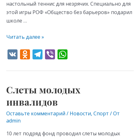
настольный теннис для незрячих. Специально для
этой игры РОФ «Общество без барьеров» подарил
школе …
Читать далее »
V
O
T
Vi
W
K
d
el
b
h
n
e
er
at
o
gr
s
Слеты молодых
Слеты
kl
a
A
молодых
инвалидов
as
m
p
инвалидов
s
p
Оставьте комментарий
/
Новости
,
Спорт
/ От
admin
ni
ki
10 лет подряд фонд проводил слеты молодых