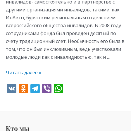
инвалидов- самостоятельно и в партнерстве с
другими организациями инвалидов, такими, как
ИнАвто, бурятским региональным отделением
всероссийского общества инвалидов. В 2008 году
сотрудниками фонда был проведен десятый по
счету традиционный слет. Необычность его была в
том, что он был инклюзивным, ведь участвовали
молодые люди как с инвалидностью, так и …
Читать далее »
V
O
T
Vi
W
K
d
el
b
h
n
e
er
at
o
gr
s
kl
a
A
Кто мы