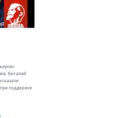
рьеров»
яев, Виталий
ассказали
 при поддержке
6