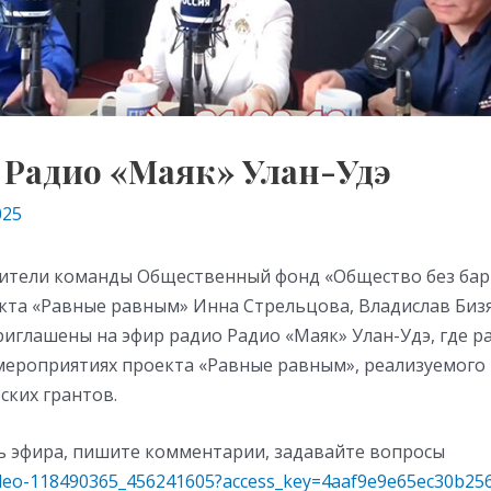
 Радио «Маяк» Улан-Удэ
025
вители команды Общественный фонд «Общество без ба
кта «Равные равным» Инна Стрельцова, Владислав Биз
иглашены на эфир радио Радио «Маяк» Улан-Удэ, где р
мероприятиях проекта «Равные равным», реализуемого
ских грантов.
ь эфира, пишите комментарии, задавайте вопросы
video-118490365_456241605?access_key=4aaf9e9e65ec30b25