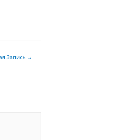
ая Запись
→