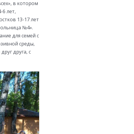
сех», в котором
-6 лет,
стков 13-17 лет
больница №4».
ние для семей с
зивной среды,
руг друга, с