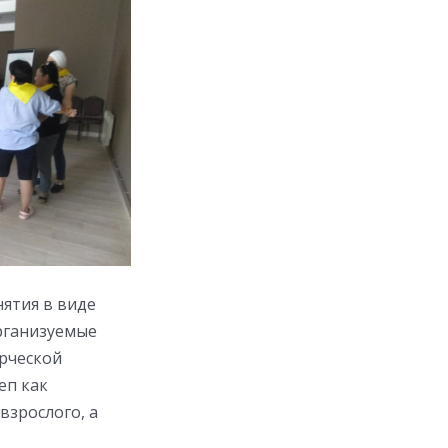
нятия в виде
рганизуемые
орческой
еп как
взрослого, а