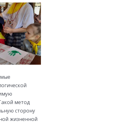
емые
логической
димую
Такой метод
льную сторону
ивной жизненной