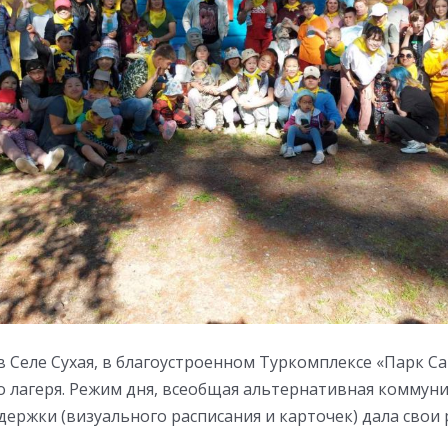
 Селе Сухая, в благоустроенном Туркомплексе «Парк С
о лагеря. Режим дня, всеобщая альтернативная коммуни
ержки (визуального расписания и карточек) дала свои 