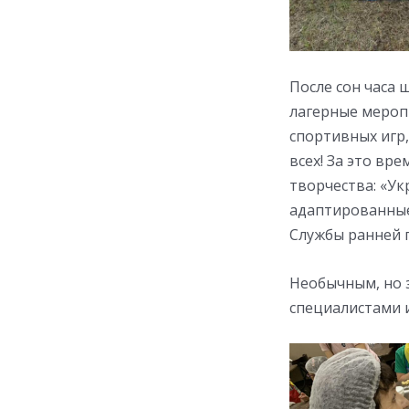
После сон часа 
лагерные мероп
спортивных игр
всех! За это вр
творчества: «Ук
адаптированные
Службы ранней
Необычным, но з
специалистами и