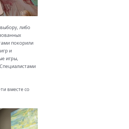
 выбору, либо
изованных
тами покорили
игр и
ые игры,
 Специалистами
ти вместе со