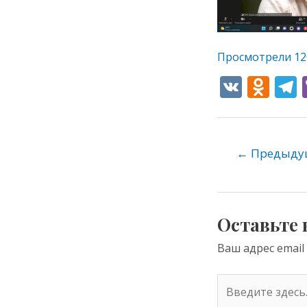
Просмотрели
12
V
O
K
d
e
n
o
←
Предыдущ
kl
as
s
Оставьте
ni
Ваш адрес email
ki
Введите
здесь...