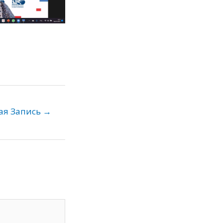
ая Запись
→