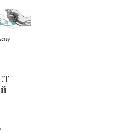
СТ
ой
-