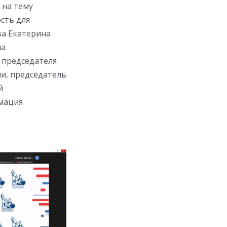
 на тему
сть для
ва Екатерина
на
 председателя
и, председатель
й
рмация