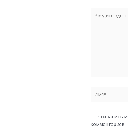
ki
Введите
здесь...
Имя*
Сохранить мо
комментариев.