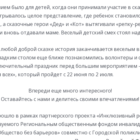
м было для детей, когда они принимали участие в ска
грывалось целое представление, где ребенок становилс
, а сказочные герои «Дед» и «Кот» вытягивали «репку-р
и вновь отдавали маме. Веселый детский смех стоял над
 любой доброй сказке история заканчивается веселым 
сладким столом еще ближе познакомились волонтеры и 
ключительный праздник перед большим мероприятием
я всех», который пройдет с 22 июня по 2 июля.
Впереди еще много интересного!
Оставайтесь с нами и делитесь своими впечатлениями!
ошло в рамках партнерского проекта «Инклюзивный р
лизуемого Региональным общественным фондом инвалид
Общество без барьеров» совместно с Городской поликл