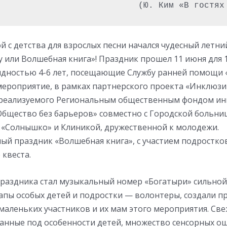
(Ю. Ким «В гостях
й с детства для взрослых песни начался чудесный летн
у или Волшебная книга»! Праздник прошел 11 июня для 1
идностью 4-6 лет, посещающие Службу ранней помощи 
мероприятие, в рамках партнерского проекта «Инклюз
, реализуемого Региональным общественным фондом ин
Общество без барьеров» совместно с Городской больни
«Солнышко» и Клиникой, дружественной к молодежи.
ый праздник «Волшебная книга», с участием подростк
квеста.
праздника стал музыкальный номер «Богатыри» сильно
Папы особых детей и подростки — волонтеры, создали п
маленьких участников и их мам этого мероприятия. Све
анные под особенности детей, множество сенсорных о