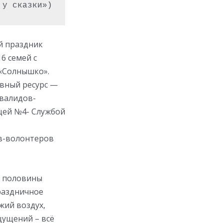
 у сказки»)
ий праздник
6 семей с
«Солнышко».
ивный ресурс —
валидов-
цей №4- Службой
ов-волонтеров
й половины
раздничное
жий воздух,
щущений – всё