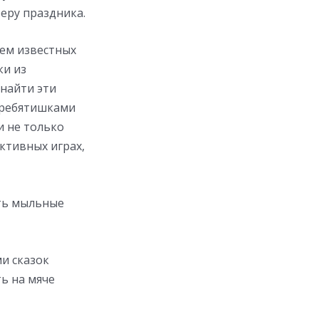
еру праздника.
сем известных
ки из
 найти эти
с ребятишками
и не только
ктивных играх,
ить мыльные
ми сказок
ь на мяче