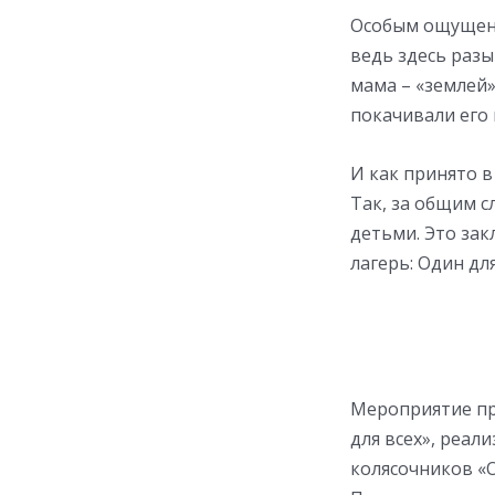
Особым ощущение
ведь здесь разы
мама – «землей»
покачивали его 
И как принято в
Так, за общим 
детьми. Это за
лагерь: Один дл
Мероприятие пр
для всех», реа
колясочников «