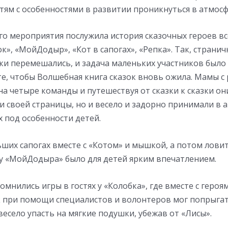
тям с особенностями в развитии проникнуться в атмосф
о мероприятия послужила история сказочных героев в
ок», «МойДодыр», «Кот в сапогах», «Репка». Так, странич
ки перемешались, и задача маленьких участников было
те, чтобы Волшебная книга сказок вновь ожила. Мамы 
а четыре команды и путешествуя от сказки к сказки он
и своей страницы, но и весело и задорно принимали в а
 под особенности детей.
ьших сапогах вместе с «Котом» и мышкой, а потом лов
 у «МойДодыра» было для детей ярким впечатлением.
омнились игры в гостях у «Колобка», где вместе с героя
 при помощи специалистов и волонтеров мог попрыгат
весело упасть на мягкие подушки, убежав от «Лисы».