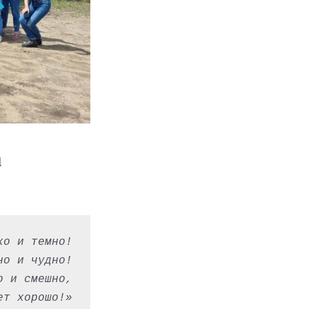
а
хо и темно!
но и чудно!
о и смешно,
ет хорошо!»