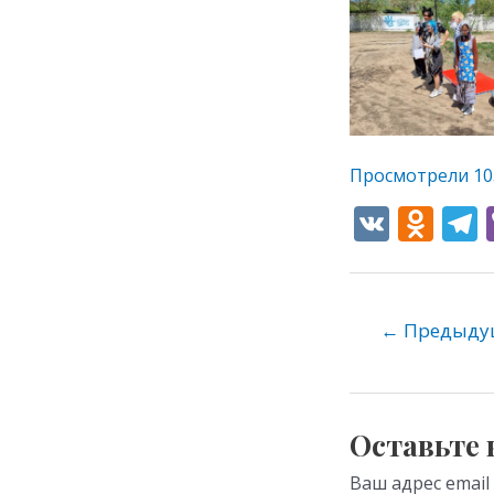
Просмотрели
10
V
O
K
d
e
n
o
←
Предыдущ
kl
as
s
Оставьте
ni
Ваш адрес email