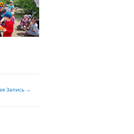
ая Запись
→