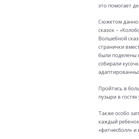
это помогает де
Сюжетом данног
сказок – «Колоб
Волшебной сказ
странички вмес
были поделены н
собирали кусочк
адаптированных
Пройтись в бол
пузыри в гостях
Также особо зап
каждый ребенок
«фитнесболл» и 