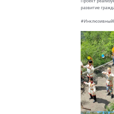
Проект реализу
развитие гражд
#ИнклюзивныйР