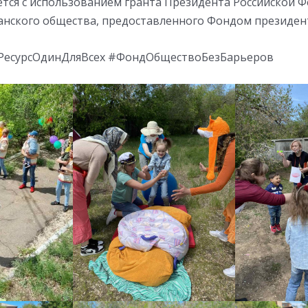
ется с использованием гранта Президента Российской 
анского общества, предоставленного Фондом президент
есурсОдинДляВсех #ФондОбществоБезБарьеров