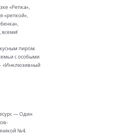
зке «Репка»,
я «репкой»,
ебенка»,
 всеми!
вкусным пиром.
семьи с особыми
 – «Инклюзивный
есурс — Один
ов-
иникой №4.