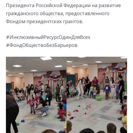
Президента Российской Федерации на развитие
гражданского общества, предоставленного
Фондом президентских грантов.
#ИнклюзивныйРесурсОдинДляВсех
#ФондОбществоБезБарьеров