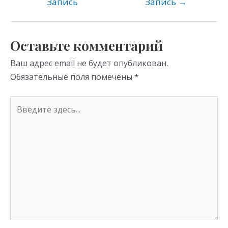
kl
a
A
Запись
Запись
→
as
m
p
s
p
Оставьте комментарий
ni
Ваш адрес email не будет опубликован.
ki
Обязательные поля помечены
*
Введите
здесь...