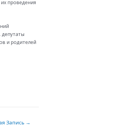
 их проведения
ений
, депутаты
ов и родителей
ая Запись
→