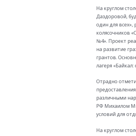
На круглом сто
Даздоровой, бу
один для всех»
колясочников «
№4». Проект ре
на развитие гр
грантов. Основ
лагеря «Байкал: 
Отрадно отмети
предоставления 
различными нар
РФ Михаилом Ми
условий для от
На круглом сто