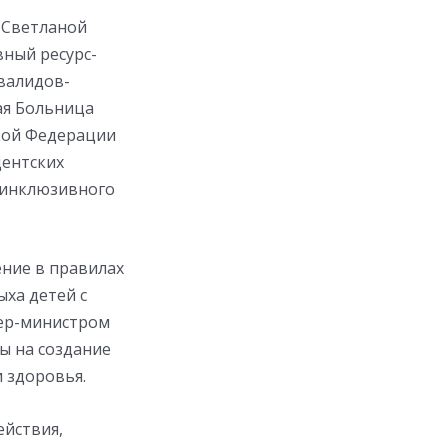
 Светланой
ный ресурс-
валидов-
ая Больница
ской Федерации
дентских
 инклюзивного
ение в правилах
ыха детей с
ер-министром
ы на создание
 здоровья.
ействия,