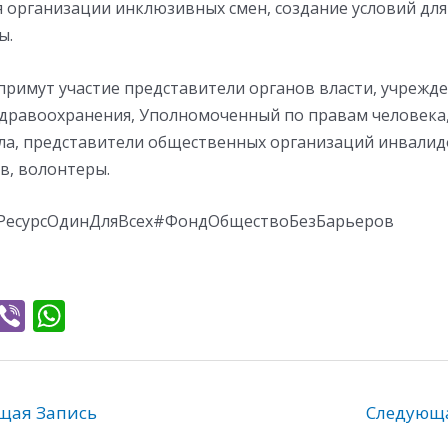
 организации инклюзивных смен, создание условий для
ы.
примут участие представители органов власти, учрежд
здравоохранения, Уполномоченный по правам человека
ла, представители общественных организаций инвалид
в, волонтеры.
есурсОдинДляВсех#ФондОбществоБезБарьеров
T
Vi
W
l
b
h
e
er
at
gr
s
ая Запись
Следующ
a
A