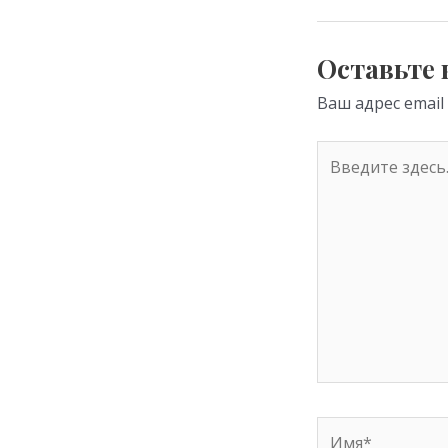
as
s
Оставьте
ni
Ваш адрес email
ki
Введите
здесь...
Имя*