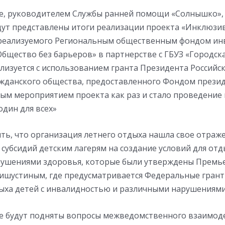
ле, руководителем Службы ранней помощи «Солнышко»,
дут представлены итоги реализации проекта «Инклюзив
, реализуемого Региональным общественным фондом ин
Общество без барьеров» в партнерстве с ГБУЗ «Городск
ализуется с использованием гранта Президента Россий
ажданского общества, предоставленного Фондом прези
ным мероприятием проекта как раз и стало проведение
один для всех»
ть, что организация летнего отдыха нашла свое отраж
субсидий детским лагерям на создание условий для отд
ушениями здоровья, которые были утверждены Премь
шустиным, где предусматривается Федеральные грант
дыха детей с инвалидностью и различными нарушениями
ле будут подняты вопросы межведомственного взаимод