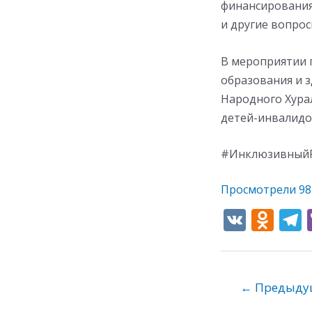
финансирования
и другие вопрос
В мероприятии 
образования и 
Народного Хура
детей-инвалидо
#ИнклюзивныйР
Просмотрели
98
V
O
K
d
e
n
o
←
Предыдущ
kl