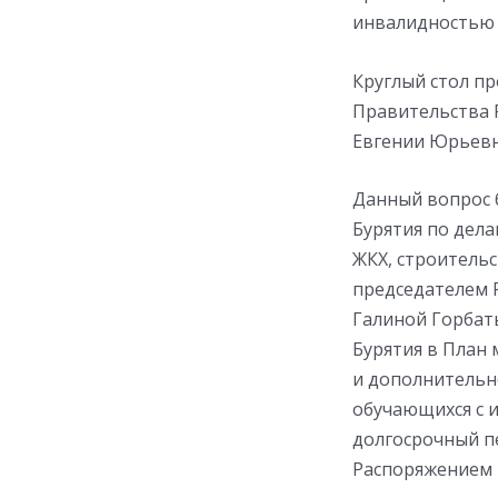
инвалидностью в
Круглый стол п
Правительства Р
Евгении Юрьевн
Данный вопрос 
Бурятия по дел
ЖКХ, строитель
председателем 
Галиной Горбат
Бурятия в План
и дополнительн
обучающихся с 
долгосрочный пе
Распоряжением №