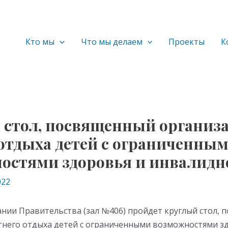
Кто мы
Что мы делаем
Проекты
К
 стол, посвященный организ
 отдыха детей с ограниченны
остями здоровья и инвалидн
022
дании Правительства (зал №406) пройдет круглый стол,
тнего отдыха детей с ограниченными возможностями з