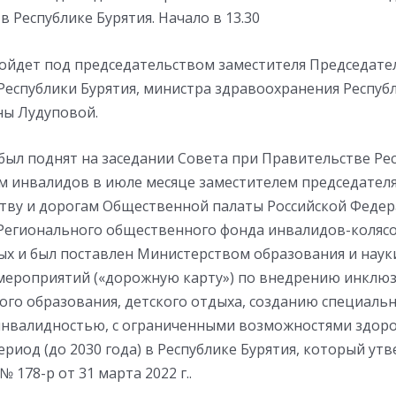
 Республике Бурятия. Начало в 13.30
ройдет под председательством заместителя Председате
еспублики Бурятия, министра здравоохранения Республ
ы Лудуповой.
был поднят на заседании Совета при Правительстве Ре
ам инвалидов в июле месяце заместителем председател
ству и дорогам Общественной палаты Российской Федер
Регионального общественного фонда инвалидов-коляс
ых и был поставлен Министерством образования и наук
 мероприятий («дорожную карту») по внедрению инклю
ого образования, детского отдыха, созданию специальн
инвалидностью, с ограниченными возможностями здоро
риод (до 2030 года) в Республике Бурятия, который ут
 178-р от 31 марта 2022 г..