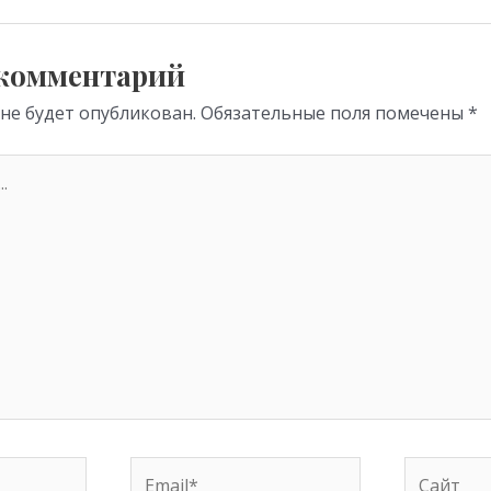
m
p
p
 комментарий
 не будет опубликован.
Обязательные поля помечены
*
Email*
Сайт