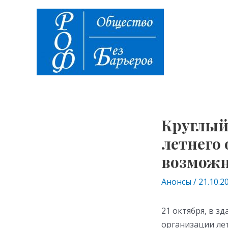
Перейти
Навигация
к
по
содержимому
записям
Круглый
летнего
возможн
Анонсы
/
21.10.2
21 октября, в з
организации ле