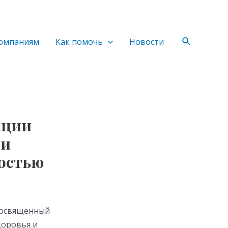
Поиск
омпаниям
Как помочь
Новости
ации
ми
остью
 посвященный
доровья и