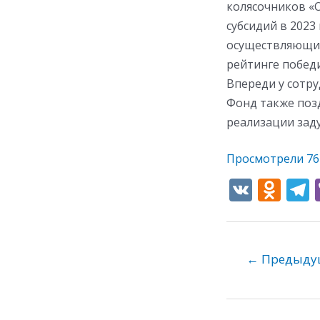
колясочников «
субсидий в 202
осуществляющим
рейтинге побед
Впереди у сотр
Фонд также поз
реализации зад
Просмотрели
76
V
O
K
d
e
n
o
←
Предыдущ
kl
as