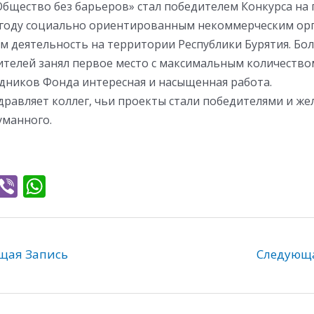
Общество без барьеров» стал победителем Конкурса на
3 году социально ориентированным некоммерческим ор
 деятельность на территории Республики Бурятия. Боле
ителей занял первое место с максимальным количеством
удников Фонда интересная и насыщенная работа.
дравляет коллег, чьи проекты стали победителями и же
уманного.
T
Vi
W
l
b
h
e
er
at
gr
s
ая Запись
Следующ
a
A
m
p