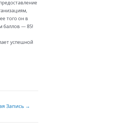
 предоставление
ганизациям,
е того он в
 баллов — 85!
лает успешной
ая Запись
→