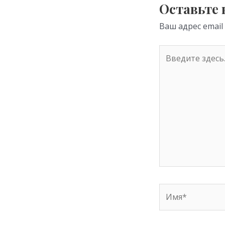
s
Оставьте
ni
Ваш адрес email
ki
Введите
здесь...
Имя*