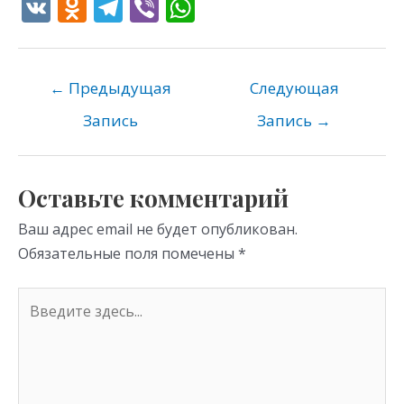
V
O
T
Vi
W
K
d
el
b
h
n
e
er
at
o
gr
s
←
Предыдущая
Следующая
kl
a
A
Запись
Запись
→
as
m
p
s
p
Оставьте комментарий
ni
Ваш адрес email не будет опубликован.
ki
Обязательные поля помечены
*
Введите
здесь...