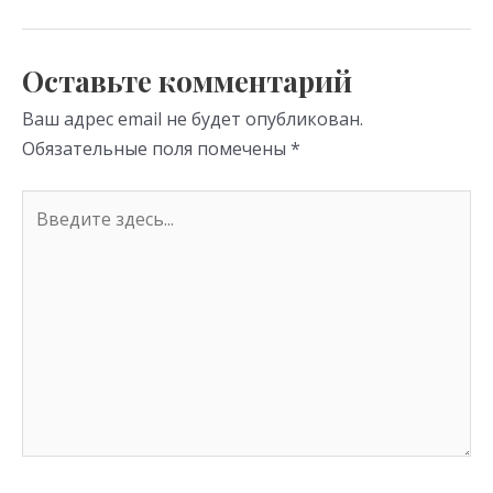
as
m
p
s
p
Оставьте комментарий
ni
Ваш адрес email не будет опубликован.
ki
Обязательные поля помечены
*
Введите
здесь...